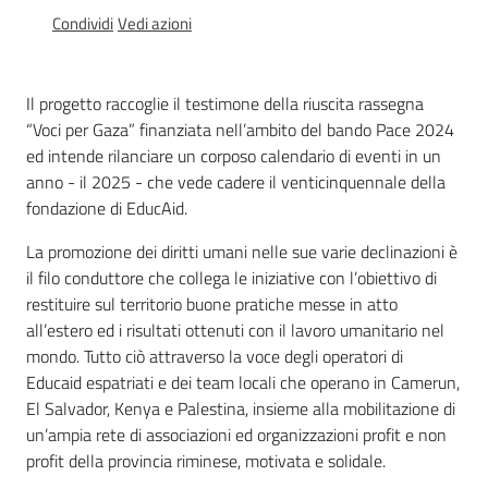
Educazione
Condividi
Vedi azioni
alla
cittadinanza
globale
Il progetto raccoglie il testimone della riuscita rassegna
“Voci per Gaza” finanziata nell’ambito del bando Pace 2024
ed intende rilanciare un corposo calendario di eventi in un
anno - il 2025 - che vede cadere il venticinquennale della
fondazione di EducAid.
Politiche
La promozione dei diritti umani nelle sue varie declinazioni è
territoriali,
il filo conduttore che collega le iniziative con l’obiettivo di
europee e
restituire sul territorio buone pratiche messe in atto
cooperazione
all’estero ed i risultati ottenuti con il lavoro umanitario nel
internazionale
mondo. Tutto ciò attraverso la voce degli operatori di
Educaid espatriati e dei team locali che operano in Camerun,
Argomenti
El Salvador, Kenya e Palestina, insieme alla mobilitazione di
un’ampia rete di associazioni ed organizzazioni profit e non
Novità
profit della provincia riminese, motivata e solidale.