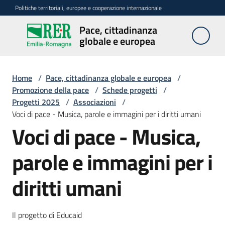
Vai al contenuto
Vai alla navigazione
Vai al footer
Politiche territoriali, europee e cooperazione internazionale
Pace, cittadinanza
Pace,
globale e europea
cittadinanza
globale e
europea
Home
/
Pace, cittadinanza globale e europea
/
Promozione della pace
/
Schede progetti
/
Progetti 2025
/
Associazioni
/
Voci di pace - Musica, parole e immagini per i diritti umani
Attività
Voci di pace - Musica,
Promozione
parole e immagini per i
della
pace
diritti umani
Menu selezionato
Cittadinanza
europea
Il progetto di Educaid