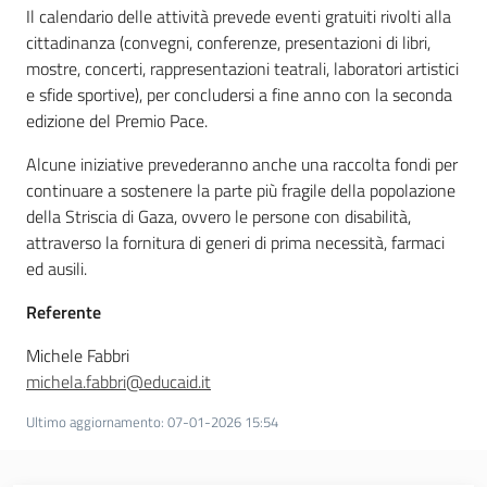
Servizi
Il calendario delle attività prevede eventi gratuiti rivolti alla
cittadinanza (convegni, conferenze, presentazioni di libri,
mostre, concerti, rappresentazioni teatrali, laboratori artistici
Leggi Atti Bandi
e sfide sportive), per concludersi a fine anno con la seconda
edizione del Premio Pace.
Alcune iniziative prevederanno anche una raccolta fondi per
Piani Programmi Progetti
continuare a sostenere la parte più fragile della popolazione
della Striscia di Gaza, ovvero le persone con disabilità,
attraverso la fornitura di generi di prima necessità, farmaci
ed ausili.
Referente
Michele Fabbri
michela.fabbri@educaid.it
Ultimo aggiornamento
:
07-01-2026 15:54