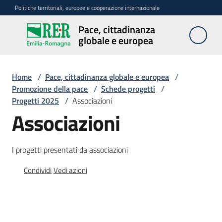
Vai al contenuto
Vai alla navigazione
Vai al footer
Politiche territoriali, europee e cooperazione internazionale
Pace, cittadinanza
Pace,
globale e europea
cittadinanza
globale e
europea
Home
/
Pace, cittadinanza globale e europea
/
Promozione della pace
/
Schede progetti
/
Progetti 2025
/
Associazioni
Associazioni
Attività
Promozione
I progetti presentati da associazioni
della
pace
Condividi
Vedi azioni
Menu selezionato
Cittadinanza
europea