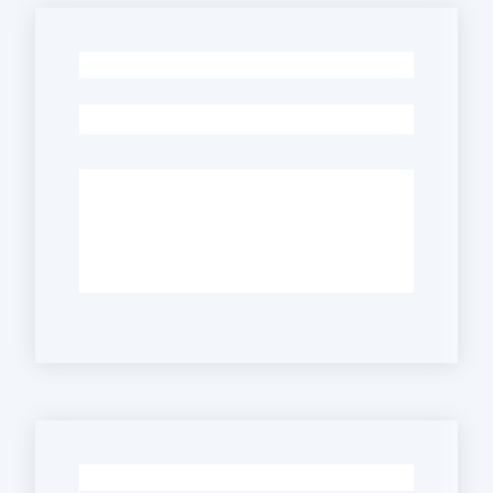
-
-
-