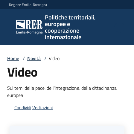
Vai al contenuto
Vai alla navigazione
Vai al footer
Regione Emilia-Romagna
Politiche territoriali,
Politiche
europee e
territoriali,
cooperazione
europee e
internazionale
cooperazione
internazionale
Home
/
Novità
/
Video
Video
Argomenti
Sui temi della pace, dell'integrazione, della cittadinanza
europea
Novità
Condividi
Vedi azioni
Servizi