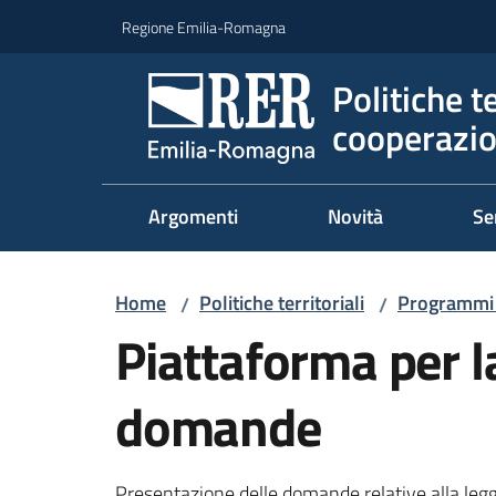
Vai al contenuto
Vai alla navigazione
Vai al footer
Regione Emilia-Romagna
Politiche t
cooperazio
Argomenti
Novità
Se
Home
Politiche territoriali
Programmi t
/
/
Piattaforma per l
domande
Presentazione delle domande relative alla leg