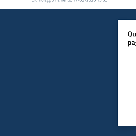
Qu
pa
Valut