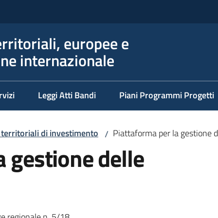
erritoriali, europee e
ne internazionale
rvizi
Leggi Atti Bandi
Piani Programmi Progetti
erritoriali di investimento
Piattaforma per la gestione 
/
a gestione delle
ge regionale n. 5/18