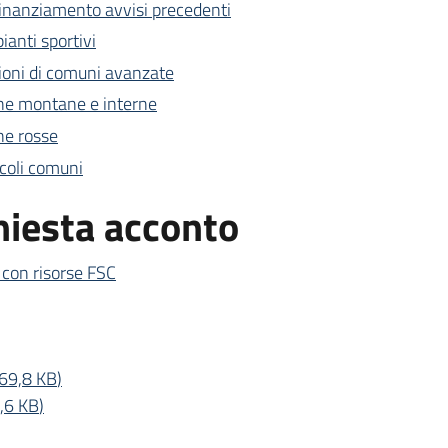
inanziamento avvisi precedenti
anti sportivi
ioni di comuni avanzate
ne montane e interne
ne rosse
coli comuni
chiesta acconto
 con risorse FSC
69,8 KB
)
,6 KB
)