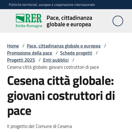
Vai al contenuto
Vai alla navigazione
Vai al footer
Politiche territoriali, europee e cooperazione internazionale
Pace, cittadinanza
Pace,
globale e europea
cittadinanza
globale e
europea
Home
/
Pace, cittadinanza globale e europea
/
Promozione della pace
/
Schede progetti
/
Progetti 2025
/
Enti pubblici
/
Cesena città globale: giovani costruttori di pace
Attività
Cesena città globale:
Promozione
giovani costruttori di
della
pace
pace
Menu selezionato
Cittadinanza
europea
Il progetto del Comune di Cesena