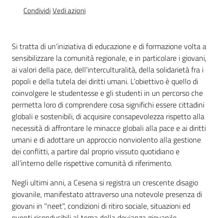
Educazione
Condividi
Vedi azioni
alla
cittadinanza
globale
Si tratta di un‘iniziativa di educazione e di formazione volta a
sensibilizzare la comunità regionale, e in particolare i giovani,
ai valori della pace, dell'interculturalità, della solidarietà fra i
popoli e della tutela dei diritti umani. L’obiettivo è quello di
coinvolgere le studentesse e gli studenti in un percorso che
permetta loro di comprendere cosa significhi essere cittadini
Politiche
globali e sostenibili, di acquisire consapevolezza rispetto alla
territoriali,
necessità di affrontare le minacce globali alla pace e ai diritti
europee e
cooperazione
umani e di adottare un approccio nonviolento alla gestione
internazionale
dei conflitti, a partire dal proprio vissuto quotidiano e
all’interno delle rispettive comunità di riferimento.
Argomenti
Negli ultimi anni, a Cesena si registra un crescente disagio
giovanile, manifestato attraverso una notevole presenza di
Novità
giovani in "neet", condizioni di ritiro sociale, situazioni ed
eventi riconducibili al tema della devianza giovanile