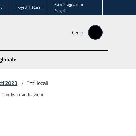
Piani Programmi
zi
Leggi Atti Bandi
Progetti
Cerca
globale
ti 2023
Enti locali
/
Condividi
Vedi azioni