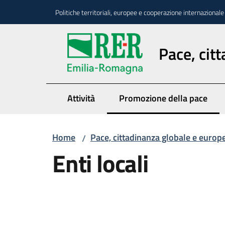
Vai al contenuto
Vai alla navigazione
Vai al footer
Politiche territoriali, europee e cooperazione internazionale
Pace, cit
Attività
Promozione della pace
Menu selezionato
Home
Pace, cittadinanza globale e europ
/
Enti locali