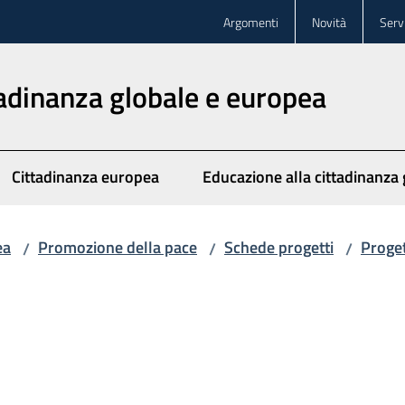
Argomenti
Novità
Servi
tadinanza globale e europea
Cittadinanza europea
Educazione alla cittadinanza 
ea
Promozione della pace
Schede progetti
Proget
/
/
/