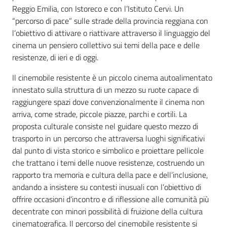
Educazione
Reggio Emilia, con Istoreco e con l’Istituto Cervi. Un
alla
“percorso di pace” sulle strade della provincia reggiana con
cittadinanza
l’obiettivo di attivare o riattivare attraverso il linguaggio del
globale
cinema un pensiero collettivo sui temi della pace e delle
resistenze, di ieri e di oggi.
Il cinemobile resistente è un piccolo cinema autoalimentato
innestato sulla struttura di un mezzo su ruote capace di
raggiungere spazi dove convenzionalmente il cinema non
Politiche
arriva, come strade, piccole piazze, parchi e cortili. La
territoriali,
proposta culturale consiste nel guidare questo mezzo di
europee e
trasporto in un percorso che attraversa luoghi significativi
cooperazione
dal punto di vista storico e simbolico e proiettare pellicole
internazionale
che trattano i temi delle nuove resistenze, costruendo un
rapporto tra memoria e cultura della pace e dell’inclusione,
Argomenti
andando a insistere su contesti inusuali con l’obiettivo di
offrire occasioni d’incontro e di riflessione alle comunità più
Novità
decentrate con minori possibilità di fruizione della cultura
cinematografica. Il percorso del cinemobile resistente si