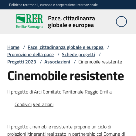
Vai al contenuto
Vai alla navigazione
Vai al footer
Politiche territoriali, europee e cooperazione internazionale
Pace, cittadinanza
Pace,
globale e europea
cittadinanza
globale e
europea
Home
/
Pace, cittadinanza globale e europea
/
Promozione della pace
/
Schede progetti
/
Progetti 2023
/
Associazioni
/
Cinemobile resistente
Cinemobile resistente
Attività
Promozione
Il progetto di Arci Comitato Territoriale Reggio Emilia
della
pace
Condividi
Vedi azioni
Menu selezionato
Cittadinanza
europea
Il progetto cinemobile resistente propone un ciclo di
proiezioni itineranti realizzato in partnership col Comune di