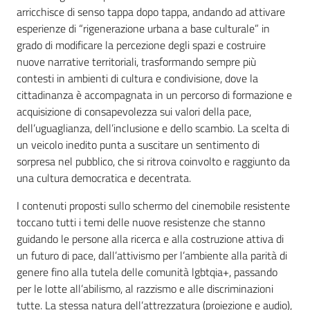
Servizi
arricchisce di senso tappa dopo tappa, andando ad attivare
esperienze di “rigenerazione urbana a base culturale” in
Leggi Atti Bandi
grado di modificare la percezione degli spazi e costruire
nuove narrative territoriali, trasformando sempre più
contesti in ambienti di cultura e condivisione, dove la
cittadinanza è accompagnata in un percorso di formazione e
acquisizione di consapevolezza sui valori della pace,
Piani Programmi Progetti
dell’uguaglianza, dell’inclusione e dello scambio. La scelta di
un veicolo inedito punta a suscitare un sentimento di
sorpresa nel pubblico, che si ritrova coinvolto e raggiunto da
una cultura democratica e decentrata.
I contenuti proposti sullo schermo del cinemobile resistente
toccano tutti i temi delle nuove resistenze che stanno
guidando le persone alla ricerca e alla costruzione attiva di
un futuro di pace, dall’attivismo per l’ambiente alla parità di
genere fino alla tutela delle comunità lgbtqia+, passando
per le lotte all’abilismo, al razzismo e alle discriminazioni
tutte. La stessa natura dell’attrezzatura (proiezione e audio),