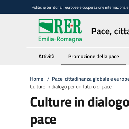
Vai al contenuto
Vai alla navigazione
Vai al footer
Politiche territoriali, europee e cooperazione internazionale
Pace, cit
Attività
Promozione della pace
Menu selezionato
Home
Pace, cittadinanza globale e europ
/
Culture in dialogo per un futuro di pace
Culture in dialogo
pace