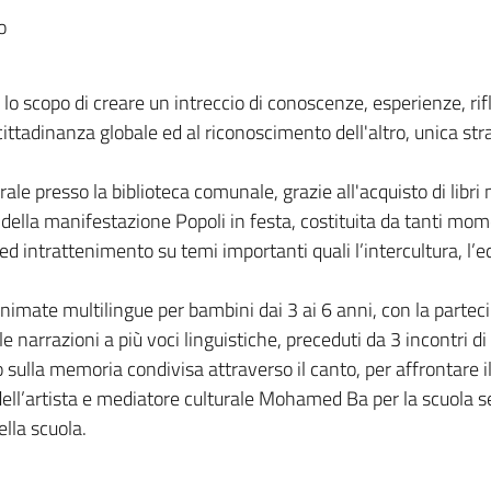
o
 lo scopo di creare un intreccio di conoscenze, esperienze, ri
ttadinanza globale ed al riconoscimento dell'altro, unica str
ale presso la biblioteca comunale, grazie all'acquisto di libri 
 della manifestazione Popoli in festa, costituita da tanti mom
ntrattenimento su temi importanti quali l’intercultura, l’educa
 animate multilingue per bambini dai 3 ai 6 anni, con la parteci
le narrazioni a più voci linguistiche, preceduti da 3 incontri di
o sulla memoria condivisa attraverso il canto, per affrontare il
 dell’artista e mediatore culturale Mohamed Ba per la scuola s
ella scuola.