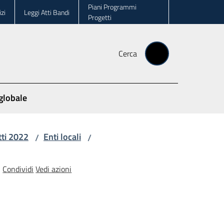
Piani Programmi
zi
Leggi Atti Bandi
Progetti
Cerca
globale
ti 2022
Enti locali
/
/
Condividi
Vedi azioni