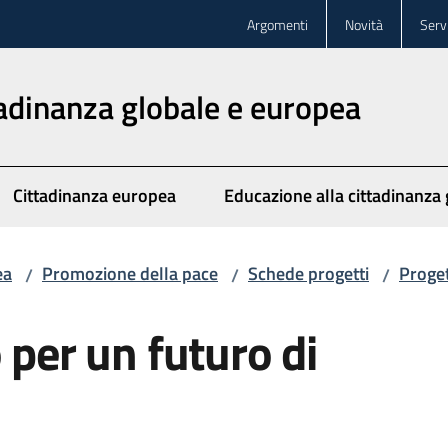
Argomenti
Novità
Servi
tadinanza globale e europea
Cittadinanza europea
Educazione alla cittadinanza 
ea
Promozione della pace
Schede progetti
Proget
/
/
/
 per un futuro di