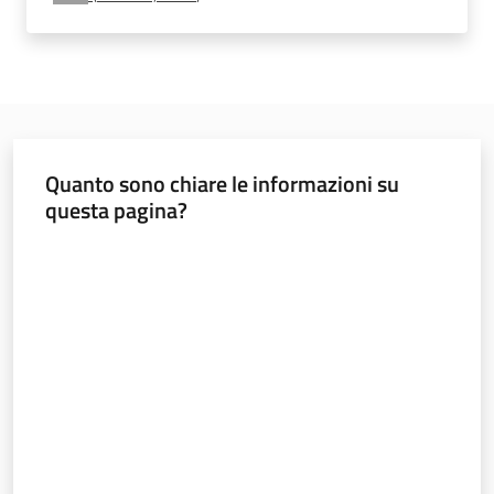
Educazione
alla
cittadinanza
globale
Quanto sono chiare le informazioni su
questa pagina?
Politiche
Valuta da 1 a 5 stelle
territoriali,
europee e
cooperazione
internazionale
Argomenti
Novità