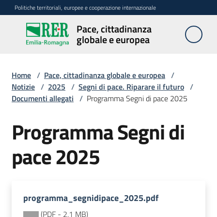
Vai al contenuto
Vai alla navigazione
Vai al footer
Politiche territoriali, europee e cooperazione internazionale
Pace, cittadinanza
Pace,
globale e europea
cittadinanza
globale e
europea
Home
/
Pace, cittadinanza globale e europea
/
Notizie
/
2025
/
Segni di pace. Riparare il futuro
/
Documenti allegati
/
Programma Segni di pace 2025
Attività
Programma Segni di
Promozione
pace 2025
della
pace
Cittadinanza
programma_segnidipace_2025.pdf
europea
(
PDF
-
2,1 MB
)