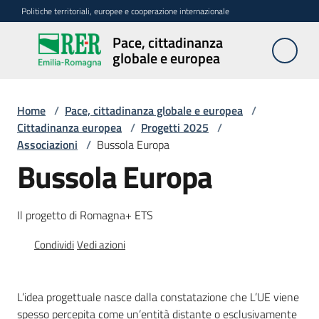
Vai al contenuto
Vai alla navigazione
Vai al footer
Politiche territoriali, europee e cooperazione internazionale
Pace, cittadinanza
Pace,
globale e europea
cittadinanza
globale e
europea
Home
/
Pace, cittadinanza globale e europea
/
Cittadinanza europea
/
Progetti 2025
/
Associazioni
/
Bussola Europa
Bussola Europa
Attività
Promozione
Il progetto di Romagna+ ETS
della
pace
Condividi
Vedi azioni
Cittadinanza
europea
L’idea progettuale nasce dalla constatazione che L’UE viene
Menu selezionato
spesso percepita come un’entità distante o esclusivamente