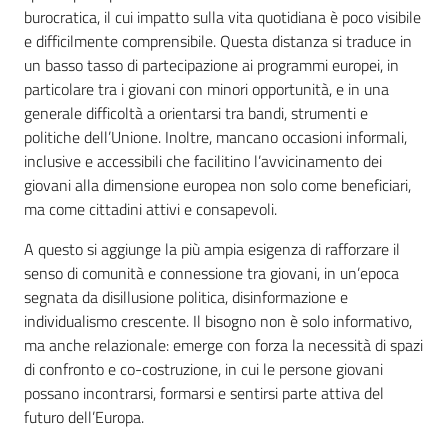
Educazione
burocratica, il cui impatto sulla vita quotidiana è poco visibile
alla
e difficilmente comprensibile. Questa distanza si traduce in
cittadinanza
un basso tasso di partecipazione ai programmi europei, in
globale
particolare tra i giovani con minori opportunità, e in una
generale difficoltà a orientarsi tra bandi, strumenti e
politiche dell’Unione. Inoltre, mancano occasioni informali,
inclusive e accessibili che facilitino l’avvicinamento dei
giovani alla dimensione europea non solo come beneficiari,
ma come cittadini attivi e consapevoli.
Politiche
territoriali,
A questo si aggiunge la più ampia esigenza di rafforzare il
europee e
senso di comunità e connessione tra giovani, in un’epoca
cooperazione
segnata da disillusione politica, disinformazione e
internazionale
individualismo crescente. Il bisogno non è solo informativo,
ma anche relazionale: emerge con forza la necessità di spazi
Argomenti
di confronto e co-costruzione, in cui le persone giovani
possano incontrarsi, formarsi e sentirsi parte attiva del
Novità
futuro dell’Europa.