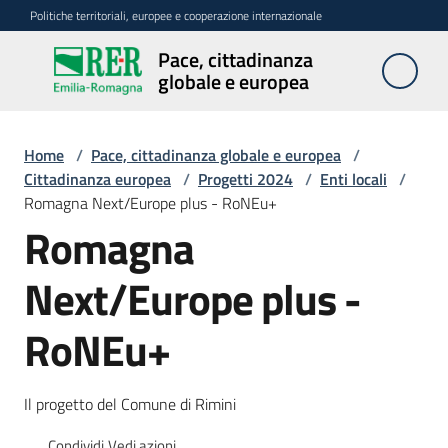
Vai al contenuto
Vai alla navigazione
Vai al footer
Politiche territoriali, europee e cooperazione internazionale
Pace, cittadinanza
Pace,
globale e europea
cittadinanza
globale e
europea
Home
/
Pace, cittadinanza globale e europea
/
Cittadinanza europea
/
Progetti 2024
/
Enti locali
/
Romagna Next/Europe plus - RoNEu+
Romagna
Attività
Next/Europe plus -
Promozione
della
RoNEu+
pace
Cittadinanza
Il progetto del Comune di Rimini
europea
Menu selezionato
Condividi
Vedi azioni