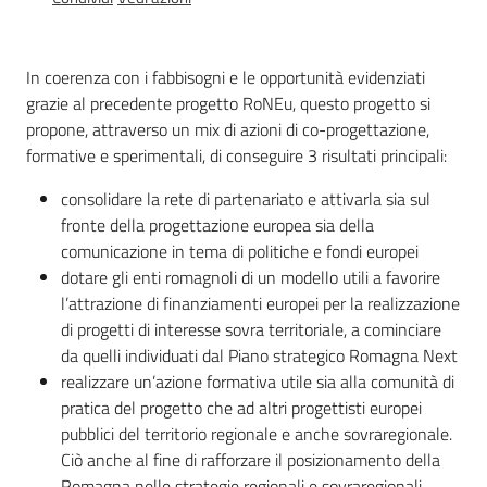
Educazione
alla
cittadinanza
In coerenza con i fabbisogni e le opportunità evidenziati
globale
grazie al precedente progetto RoNEu, questo progetto si
propone, attraverso un mix di azioni di co-progettazione,
formative e sperimentali, di conseguire 3 risultati principali:
consolidare la rete di partenariato e attivarla sia sul
fronte della progettazione europea sia della
Politiche
comunicazione in tema di politiche e fondi europei
territoriali,
dotare gli enti romagnoli di un modello utili a favorire
europee e
l’attrazione di finanziamenti europei per la realizzazione
cooperazione
di progetti di interesse sovra territoriale, a cominciare
internazionale
da quelli individuati dal Piano strategico Romagna Next
realizzare un’azione formativa utile sia alla comunità di
Argomenti
pratica del progetto che ad altri progettisti europei
pubblici del territorio regionale e anche sovraregionale.
Novità
Ciò anche al fine di rafforzare il posizionamento della
Romagna nelle strategie regionali e sovraregionali