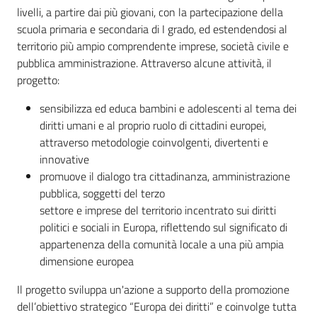
Educazione
livelli, a partire dai più giovani, con la partecipazione della
alla
scuola primaria e secondaria di I grado, ed estendendosi al
cittadinanza
territorio più ampio comprendente imprese, società civile e
globale
pubblica amministrazione. Attraverso alcune attività, il
progetto:
sensibilizza ed educa bambini e adolescenti al tema dei
diritti umani e al proprio ruolo di cittadini europei,
attraverso metodologie coinvolgenti, divertenti e
Politiche
innovative
territoriali,
promuove il dialogo tra cittadinanza, amministrazione
europee e
pubblica, soggetti del terzo
cooperazione
settore e imprese del territorio incentrato sui diritti
internazionale
politici e sociali in Europa, riflettendo sul significato di
appartenenza della comunità locale a una più ampia
Argomenti
dimensione europea
Il progetto sviluppa un'azione a supporto della promozione
Novità
dell’obiettivo strategico “Europa dei diritti” e coinvolge tutta