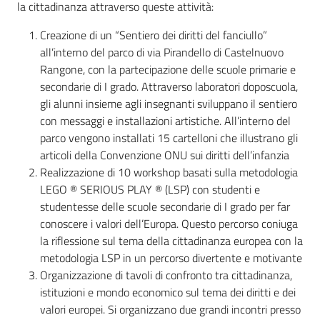
la cittadinanza attraverso queste attività:
Servizi
Creazione di un “Sentiero dei diritti del fanciullo”
Leggi Atti Bandi
all’interno del parco di via Pirandello di Castelnuovo
Rangone, con la partecipazione delle scuole primarie e
secondarie di I grado. Attraverso laboratori doposcuola,
gli alunni insieme agli insegnanti sviluppano il sentiero
Piani Programmi Progetti
con messaggi e installazioni artistiche. All’interno del
parco vengono installati 15 cartelloni che illustrano gli
articoli della Convenzione ONU sui diritti dell’infanzia
Realizzazione di 10 workshop basati sulla metodologia
LEGO ® SERIOUS PLAY ® (LSP) con studenti e
studentesse delle scuole secondarie di I grado per far
conoscere i valori dell’Europa. Questo percorso coniuga
la riflessione sul tema della cittadinanza europea con la
metodologia LSP in un percorso divertente e motivante
Organizzazione di tavoli di confronto tra cittadinanza,
istituzioni e mondo economico sul tema dei diritti e dei
valori europei. Si organizzano due grandi incontri presso