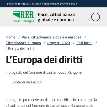
Vai al contenuto
Vai alla navigazione
Vai al footer
Politiche territoriali, europee e cooperazione internazionale
Pace, cittadinanza
Pace,
globale e europea
cittadinanza
globale e
europea
Home
/
Pace, cittadinanza globale e europea
/
Cittadinanza europea
/
Progetti 2023
/
Enti locali
/
L’Europa dei diritti
L’Europa dei diritti
Attività
Promozione
Il progetto del Comune di Castelnuovo Rangone
della
pace
Condividi
Vedi azioni
Cittadinanza
europea
Il progetto promuove un dialogo sui diritti che coinvolge la
Menu selezionato
cittadinanza del Comune di Castelnuovo Rangone a più