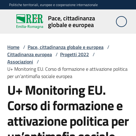
Vai al contenuto
Vai alla navigazione
Vai al footer
Politiche territoriali, europee e cooperazione internazionale
Pace, cittadinanza
Pace,
globale e europea
cittadinanza
globale e
europea
Home
/
Pace, cittadinanza globale e europea
/
Cittadinanza europea
/
Progetti 2022
/
Associazioni
/
U+ Monitoring EU. Corso di formazione e attivazione politica
Attività
per un’antimafia sociale europea
U+ Monitoring EU.
Promozione
della
Corso di formazione e
pace
attivazione politica per
Cittadinanza
europea
Menu selezionato