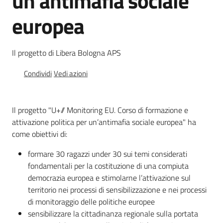
un’antimafia sociale
Educazione
europea
alla
cittadinanza
globale
Il progetto di Libera Bologna APS
Condividi
Vedi azioni
Il progetto "U+// Monitoring EU. Corso di formazione e
Politiche
territoriali,
attivazione politica per un’antimafia sociale europea" ha
europee e
come obiettivi di:
cooperazione
internazionale
formare 30 ragazzi under 30 sui temi considerati
fondamentali per la costituzione di una compiuta
democrazia europea e stimolarne l’attivazione sul
Argomenti
territorio nei processi di sensibilizzazione e nei processi
di monitoraggio delle politiche europee
Novità
sensibilizzare la cittadinanza regionale sulla portata