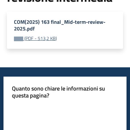
Leggi
Atti
Bandi
COM(2025) 163 final_Mid-term-review-
2025.pdf
Piani
(
PDF
-
513,2 KB
)
Programmi
Progetti
Quanto sono chiare le informazioni su
Nucleo
questa pagina?
di
valutazione
Valuta da 1 a 5 stelle
Seguici