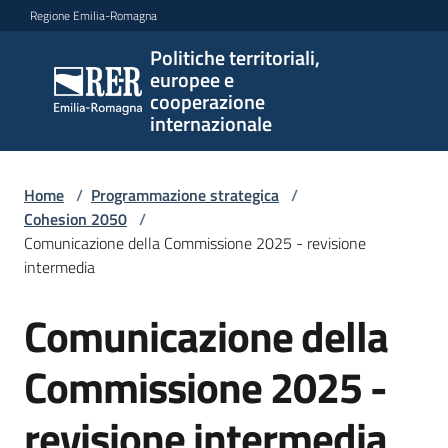
Vai al contenuto
Vai alla navigazione
Vai al footer
Regione Emilia-Romagna
Politiche territoriali,
Politiche
europee e
territoriali,
cooperazione
europee e
internazionale
cooperazione
internazionale
Home
/
Programmazione strategica
/
Cohesion 2050
/
Comunicazione della Commissione 2025 - revisione
Argomenti
intermedia
Comunicazione della
Novità
Commissione 2025 -
Servizi
revisione intermedia