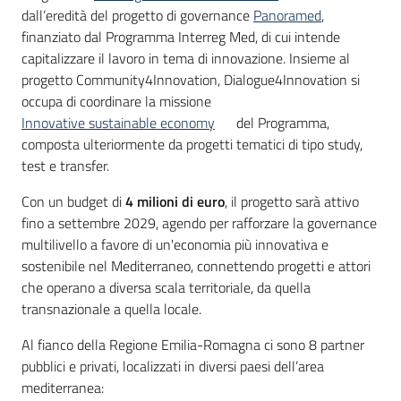
dall’eredità del progetto di governance
Panoramed
,
Leggi
finanziato dal Programma Interreg Med, di cui intende
Atti
capitalizzare il lavoro in tema di innovazione. Insieme al
Bandi
progetto Community4Innovation, Dialogue4Innovation si
occupa di coordinare la missione
Piani
Innovative sustainable economy
del Programma,
Programmi
composta ulteriormente da progetti tematici di tipo study,
Progetti
test e transfer.
Menu selezionato
Con un budget di
4 milioni di euro
, il progetto sarà attivo
fino a settembre 2029, agendo per rafforzare la governance
multilivello a favore di un'economia più innovativa e
sostenibile nel Mediterraneo, connettendo progetti e attori
Nucleo
che operano a diversa scala territoriale, da quella
di
transnazionale a quella locale.
valutazione
Al fianco della Regione Emilia-Romagna ci sono 8 partner
pubblici e privati, localizzati in diversi paesi dell’area
mediterranea:
Seguici