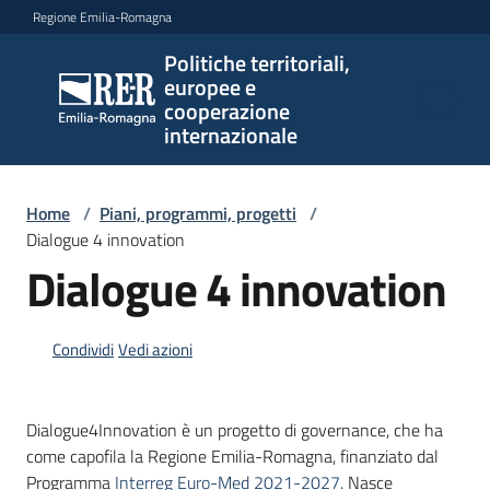
Vai al contenuto
Vai alla navigazione
Vai al footer
Regione Emilia-Romagna
Politiche territoriali,
Politiche
europee e
territoriali,
cooperazione
europee e
internazionale
cooperazione
internazionale
Home
/
Piani, programmi, progetti
/
Dialogue 4 innovation
Dialogue 4 innovation
Argomenti
Condividi
Vedi azioni
Novità
Dialogue4Innovation è un progetto di governance, che ha
come capofila la Regione Emilia-Romagna, finanziato dal
Servizi
Programma
Interreg Euro-Med 2021-2027
. Nasce