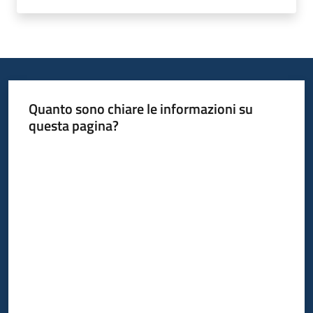
Leggi
Atti
Bandi
Menu selezionato
Piani
Programmi
Quanto sono chiare le informazioni su
Progetti
questa pagina?
Valuta da 1 a 5 stelle
Nucleo
di
valutazione
Seguici