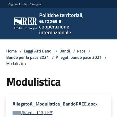
Vai al contenuto
Vai alla navigazione
Vai al footer
Regione Emilia-Romagna
Politiche territoriali,
Politiche
europee e
territoriali,
cooperazione
europee e
internazionale
cooperazione
internazionale
Home
/
Leggi Atti Bandi
/
Bandi
/
Pace
/
Bando per la pace 2021
/
Allegati bando pace 2021
/
Modulistica
Argomenti
Modulistica
Novità
AllegatoA_Modulistica_BandoPACE.docx
Servizi
(
Word
-
113,1 KB
)