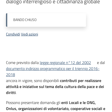
dialogo interreligioso e cittadinanza globale
Leggi
Atti
Bandi
BANDO
CHIUSO
Menu selezionato
Piani
Condividi
Vedi azioni
Programmi
Progetti
Descrizione
Come previsto dalla
legge regionale n°12 del 2002
e dal
documento indirizzo programmatico per il triennio 2016-
2018
Nucleo
ancora in vigore, sono disponibili
contributi
per realizzare
di
attività e iniziative sul tema della cultura della pace e dei
valutazione
diritti
.
Possono presentare domanda gli
enti Locali e le ONG,
Onlus, organizzazioni di volontariato, cooperative sociali e
Seguici