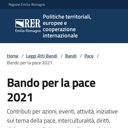
Vai al contenuto
Vai alla navigazione
Vai al footer
Regione Emilia-Romagna
Politiche territoriali,
Politiche
europee e
territoriali,
cooperazione
europee e
internazionale
cooperazione
internazionale
Home
/
Leggi Atti Bandi
/
Bandi
/
Pace
/
Bando per la pace 2021
Argomenti
Bando per la pace
Salta al contenuto
2021
Novità
Contributi per azioni, eventi, attività, iniziative 
sul tema della pace, interculturalità, diritti, 
Servizi