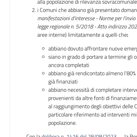
alla popolazione di rilevanza sovracomunale
i Comuni che abbiano già presentato doman
manifestazioni d’interesse - Norme per l’invio d
legge regionale n. 5/2018 - Atto indirizzo 2
aree interne) limitatamente a quelli che
:
abbiano dovuto affrontare nuove emerge
siano in grado di portare a termine gli o
ancora completati
abbiano già rendicontato almeno l’80% d
già finanziati
abbiano necessità di completare interve
provenienti da altre fonti di finanziame
al raggiungimento degli obiettivi delle 
particolare riferimento ad interventi mir
popolazione.
Con la
delibera n. 1416 del 28/08/2023
la Re