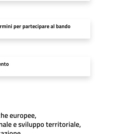
rmini per partecipare al bando
ento
che europee,
le e sviluppo territoriale,
tazione