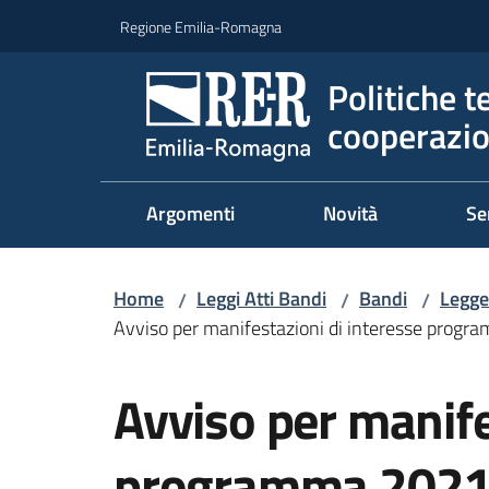
Vai al contenuto
Vai alla navigazione
Vai al footer
Regione Emilia-Romagna
Politiche t
cooperazio
Argomenti
Novità
Se
Home
Leggi Atti Bandi
Bandi
Legge
/
/
/
Avviso per manifestazioni di interesse progr
Salta al contenuto
Avviso per manife
programma 2021-