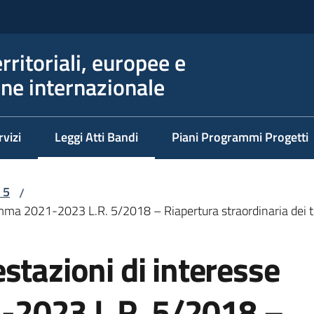
erritoriali, europee e
ne internazionale
rvizi
Leggi Atti Bandi
Piani Programmi Progetti
Menu selezionato
 5
/
amma 2021-2023 L.R. 5/2018 – Riapertura straordinaria dei 
stazioni di interesse
2023 L.R. 5/2018 –