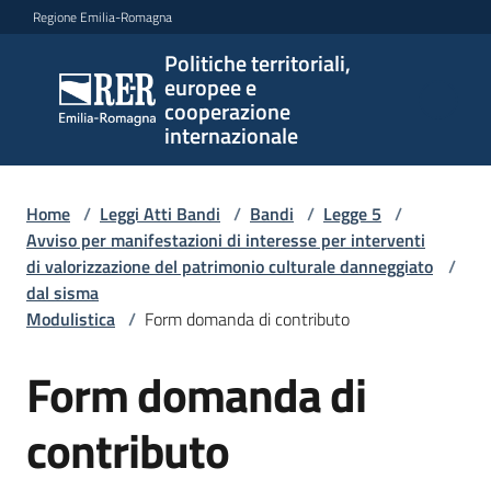
Vai al contenuto
Vai alla navigazione
Vai al footer
Regione Emilia-Romagna
Politiche territoriali,
Politiche
europee e
territoriali,
cooperazione
europee e
internazionale
cooperazione
internazionale
Home
/
Leggi Atti Bandi
/
Bandi
/
Legge 5
/
Avviso per manifestazioni di interesse per interventi
di valorizzazione del patrimonio culturale danneggiato
/
Argomenti
dal sisma
Modulistica
/
Form domanda di contributo
Novità
Form domanda di
contributo
Servizi