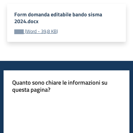
Leggi
Form domanda editabile bando sisma
Atti
2024.docx
Bandi
Menu selezionato
(
Word
-
39,8 KB
)
Piani
Programmi
Progetti
Quanto sono chiare le informazioni su
questa pagina?
Nucleo
di
Valuta da 1 a 5 stelle
valutazione
Seguici