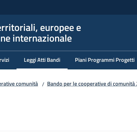
erritoriali, europee e
ne internazionale
rvizi
Leggi Atti Bandi
Piani Programmi Progetti
Menu selezionato
rative comunità
Bando per le cooperative di comunità
/