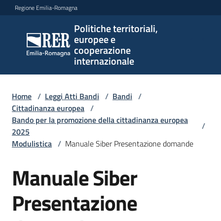
Vai al contenuto
Vai alla navigazione
Vai al footer
Regione Emilia-Romagna
Politiche territoriali,
Politiche
europee e
territoriali,
cooperazione
europee e
internazionale
cooperazione
internazionale
Home
/
Leggi Atti Bandi
/
Bandi
/
Cittadinanza europea
/
Bando per la promozione della cittadinanza europea
/
Argomenti
2025
Modulistica
/
Manuale Siber Presentazione domande
Novità
Manuale Siber
Presentazione
Servizi