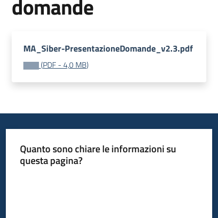
domande
Leggi
Atti
Bandi
Menu selezionato
MA_Siber-PresentazioneDomande_v2.3.pdf
Piani
(
PDF
-
4,0 MB
)
Programmi
Progetti
Nucleo
Quanto sono chiare le informazioni su
di
questa pagina?
valutazione
Valuta da 1 a 5 stelle
Seguici