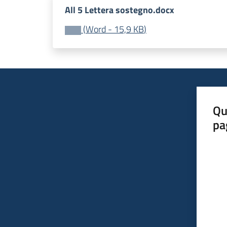
All 5 Lettera sostegno.docx
(
Word
-
15,9 KB
)
Qu
pa
Valut