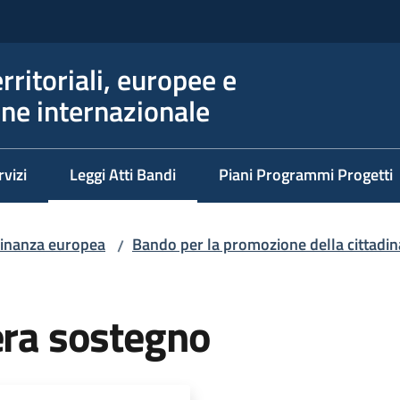
erritoriali, europee e
ne internazionale
rvizi
Leggi Atti Bandi
Piani Programmi Progetti
Menu selezionato
dinanza europea
Bando per la promozione della cittad
/
era sostegno