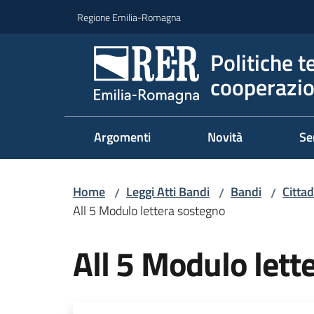
Vai al contenuto
Vai alla navigazione
Vai al footer
Regione Emilia-Romagna
Politiche t
cooperazio
Argomenti
Novità
Se
Home
Leggi Atti Bandi
Bandi
Citta
/
/
/
All 5 Modulo lettera sostegno
All 5 Modulo lett