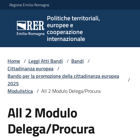
Vai al contenuto
Vai alla navigazione
Vai al footer
Regione Emilia-Romagna
Politiche territoriali,
Politiche
europee e
territoriali,
cooperazione
europee e
internazionale
cooperazione
internazionale
Home
/
Leggi Atti Bandi
/
Bandi
/
Cittadinanza europea
/
Bando per la promozione della cittadinanza europea
/
Argomenti
2025
Modulistica
/
All 2 Modulo Delega/Procura
Novità
All 2 Modulo
Delega/Procura
Servizi