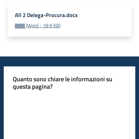
Leggi
All 2 Delega-Procura.docx
Atti
Bandi
(
Word
-
18,9 KB
)
Menu selezionato
Piani
Programmi
Progetti
Quanto sono chiare le informazioni su
questa pagina?
Nucleo
Valuta da 1 a 5 stelle
di
valutazione
Seguici