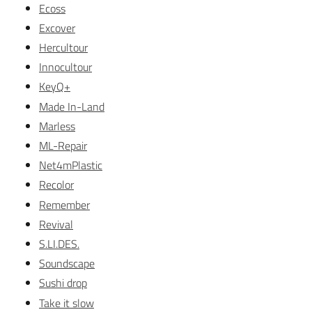
Ecoss
Excover
Hercultour
Innocultour
KeyQ+
Made In-Land
Marless
ML-Repair
Net4mPlastic
Recolor
Remember
Revival
S.LI.DES.
Soundscape
Sushi drop
Take it slow