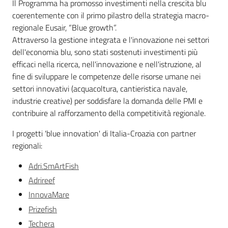
Il Programma ha promosso investimenti nella crescita blu
Leggi Atti Bandi
coerentemente con il primo pilastro della strategia macro-
regionale Eusair, “Blue growth”.
Attraverso la gestione integrata e l'innovazione nei settori
dell'economia blu, sono stati sostenuti investimenti più
Piani Programmi Progetti
efficaci nella ricerca, nell'innovazione e nell'istruzione, al
fine di sviluppare le competenze delle risorse umane nei
settori innovativi (acquacoltura, cantieristica navale,
industrie creative) per soddisfare la domanda delle PMI e
contribuire al rafforzamento della competitività regionale.
I progetti 'blue innovation' di Italia-Croazia con partner
regionali:
Adri.SmArtFish
Adrireef
InnovaMare
Prizefish
Techera