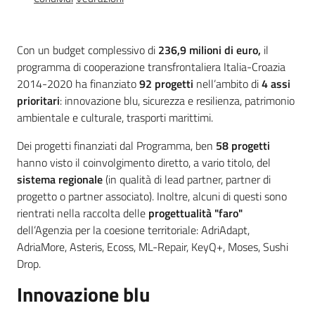
Strumenti
Con un budget complessivo di
236,9 milioni di euro,
il
programma di cooperazione transfrontaliera Italia-Croazia
2014-2020 ha finanziato
92 progetti
nell’ambito di
4 assi
prioritari
: innovazione blu, sicurezza e resilienza, patrimonio
ambientale e culturale, trasporti marittimi.
Politiche
territoriali,
Dei progetti finanziati dal Programma, ben
58 progetti
europee e
hanno visto il coinvolgimento diretto, a vario titolo, del
cooperazione
sistema regionale
(in qualità di lead partner, partner di
internazionale
progetto o partner associato). Inoltre, alcuni di questi sono
rientrati nella raccolta delle
progettualità "faro"
Argomenti
dell’Agenzia per la coesione territoriale: AdriAdapt,
AdriaMore, Asteris, Ecoss, ML-Repair, KeyQ+, Moses, Sushi
Novità
Drop.
Innovazione blu
Servizi