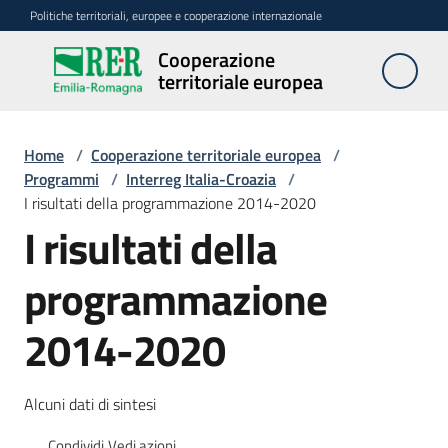
Vai al contenuto
Vai alla navigazione
Vai al footer
Politiche territoriali, europee e cooperazione internazionale
Cooperazione
Cooperazione
territoriale europea
territoriale
europea
Home
/
Cooperazione territoriale europea
/
Programmi
/
Interreg Italia-Croazia
/
I risultati della programmazione 2014-2020
Attività
I risultati della
Programmi
programmazione
2014-2020
Strategie
e
reti
Alcuni dati di sintesi
Comunicazione
Condividi
Vedi azioni