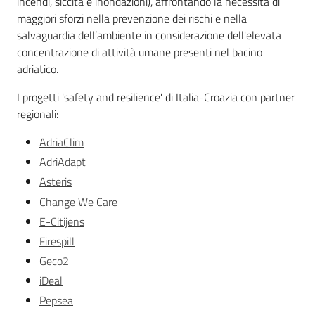
incendi, siccità e inondazioni), affrontando la necessità di
maggiori sforzi nella prevenzione dei rischi e nella
salvaguardia dell’ambiente in considerazione dell'elevata
concentrazione di attività umane presenti nel bacino
adriatico.
I progetti 'safety and resilience' di Italia-Croazia con partner
regionali:
AdriaClim
AdriAdapt
Asteris
Change We Care
E-Citijens
Firespill
Geco2
iDeal
Pepsea