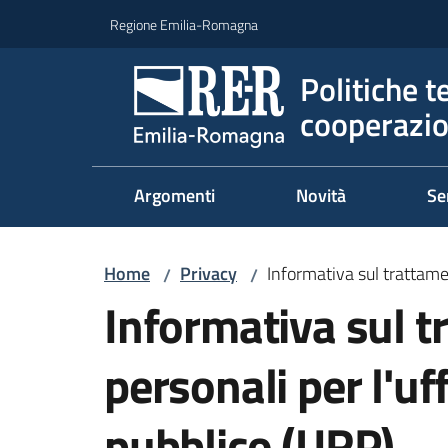
Vai al contenuto
Vai alla navigazione
Vai al footer
Regione Emilia-Romagna
Politiche t
cooperazio
Argomenti
Novità
Se
Home
Privacy
Informativa sul trattamen
/
/
Informativa sul t
personali per l'uff
pubblico (URP)