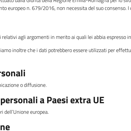
fettuato dalla Giunta della Regione Emilia-Romagna per lo svolg
ento europeo n. 679/2016, non necessita del suo consenso. I da
relativi agli argomenti in merito ai quali lei abbia espresso i
miamo inoltre che i dati potrebbero essere utilizzati per effett
rsonali
icazione o diffusione.
 personali a Paesi extra UE
uori dell’Unione europea.
one