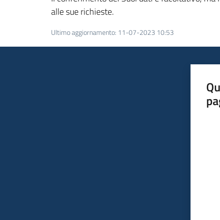
alle sue richieste.
Ultimo aggiornamento
:
11-07-2023 10:53
Qu
pa
Valut