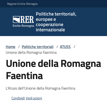
Vai al contenuto
Vai alla navigazione
Vai al footer
Regione Emilia-Romagna
Politiche territoriali,
Politiche
europee e
territoriali,
cooperazione
europee e
internazionale
cooperazione
internazionale
Home
/
Politiche territoriali
/
ATUSS
/
Unione della Romagna Faentina
Unione della Romagna
Argomenti
Faentina
Novità
L'Atuss dell'Unione della Romagna Faentina
Condividi
Vedi azioni
Servizi