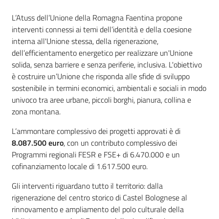
Leggi
L’Atuss dell’Unione della Romagna Faentina propone
Atti
interventi connessi ai temi dell’identità e della coesione
Bandi
interna all'Unione stessa, della rigenerazione,
dell’efficientamento energetico per realizzare un'Unione
Piani
solida, senza barriere e senza periferie, inclusiva. L'obiettivo
Programmi
è costruire un’Unione che risponda alle sfide di sviluppo
Progetti
sostenibile in termini economici, ambientali e sociali in modo
univoco tra aree urbane, piccoli borghi, pianura, collina e
zona montana.
L’ammontare complessivo dei progetti approvati è di
8.087.500 euro
, con un contributo complessivo dei
Nucleo
Programmi regionali FESR e FSE+ di 6.470.000 e un
di
cofinanziamento locale di 1.617.500 euro.
valutazione
Gli interventi riguardano tutto il territorio: dalla
rigenerazione del centro storico di Castel Bolognese al
rinnovamento e ampliamento del polo culturale della
Seguici