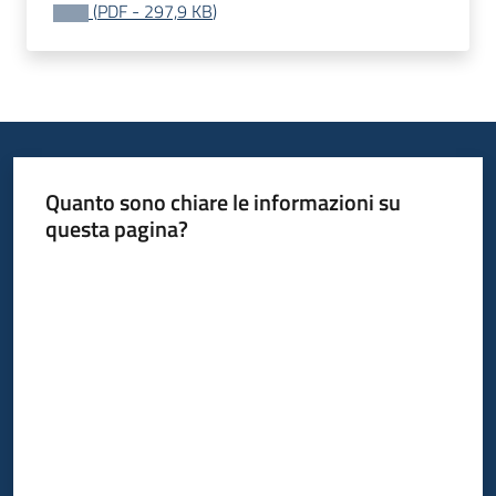
(
PDF
-
297,9 KB
)
Leggi
Atti
Bandi
Piani
Programmi
Progetti
Quanto sono chiare le informazioni su
questa pagina?
Valuta da 1 a 5 stelle
Nucleo
di
valutazione
Seguici