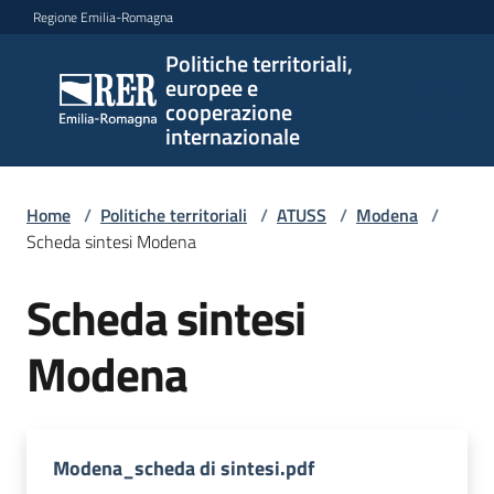
Vai al contenuto
Vai alla navigazione
Vai al footer
Regione Emilia-Romagna
Politiche territoriali,
Politiche
europee e
territoriali,
cooperazione
europee e
internazionale
cooperazione
internazionale
Home
/
Politiche territoriali
/
ATUSS
/
Modena
/
Scheda sintesi Modena
Argomenti
Scheda sintesi
Modena
Novità
Servizi
Modena_scheda di sintesi.pdf