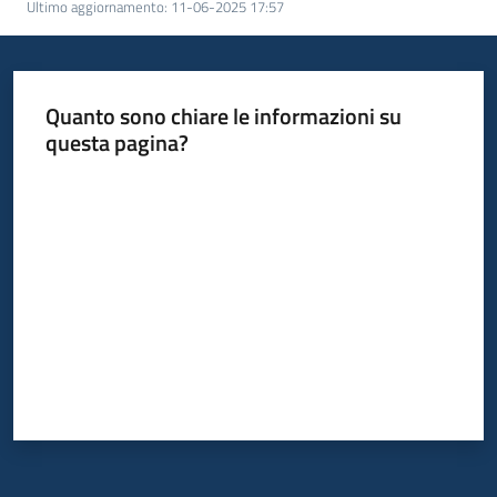
Ultimo aggiornamento
:
11-06-2025 17:57
Leggi
Atti
Bandi
Quanto sono chiare le informazioni su
questa pagina?
Piani
Programmi
Valuta da 1 a 5 stelle
Progetti
Nucleo
di
valutazione
Seguici