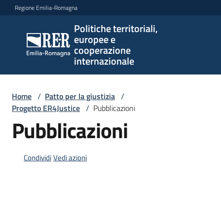
Vai al contenuto
Vai alla navigazione
Vai al footer
Regione Emilia-Romagna
Politiche territoriali,
Politiche
europee e
territoriali,
cooperazione
europee e
internazionale
cooperazione
internazionale
Home
/
Patto per la giustizia
/
Progetto ER4Justice
/
Pubblicazioni
Pubblicazioni
Argomenti
Condividi
Vedi azioni
Novità
Servizi