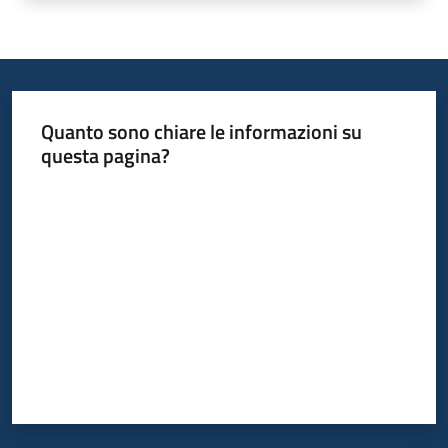
Leggi
Atti
Bandi
Piani
Quanto sono chiare le informazioni su
Programmi
questa pagina?
Progetti
Valuta da 1 a 5 stelle
Nucleo
di
valutazione
Menu selezionato
Seguici