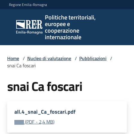
Vai al contenuto
Vai alla navigazione
Vai al footer
Regione Emilia-Romagna
Politiche territoriali,
Politiche
europee e
territoriali,
cooperazione
europee e
internazionale
cooperazione
internazionale
Home
/
Nucleo di valutazione
/
Pubblicazioni
/
snai Ca foscari
Argomenti
snai Ca foscari
Novità
all.4_snai_Ca_foscari.pdf
(
PDF
-
2,4 MB
)
Servizi