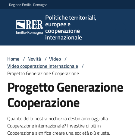
Vai al contenuto
Vai alla navigazione
Vai al footer
Regione Emilia-Romagna
Politiche territoriali,
Politiche
europee e
territoriali,
cooperazione
europee e
internazionale
cooperazione
internazionale
Home
/
Novità
/
Video
/
Video cooperazione internazionale
/
Progetto Generazione Cooperazione
Argomenti
Progetto Generazione
Cooperazione
Novità
Quanto della nostra ricchezza destiniamo oggi alla
Cooperazione internazionale? Investire di più in
Servizi
Cooperazione significa creare una società più giusta.