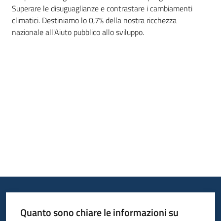
Superare le disuguaglianze e contrastare i cambiamenti
Leggi
climatici. Destiniamo lo 0,7% della nostra ricchezza
Atti
nazionale all'Aiuto pubblico allo sviluppo.
Bandi
Piani
Programmi
Progetti
Nucleo
di
valutazione
Quanto sono chiare le informazioni su
Seguici