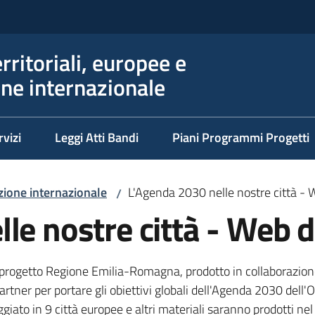
erritoriali, europee e
ne internazionale
rvizi
Leggi Atti Bandi
Piani Programmi Progetti
ione internazionale
L'Agenda 2030 nelle nostre città - W
/
le nostre città - Web do
progetto Regione Emilia-Romagna, prodotto in collaborazione c
rtner per portare gli obiettivi globali dell'Agenda 2030 dell'O
giato in 9 città europee e altri materiali saranno prodotti nel