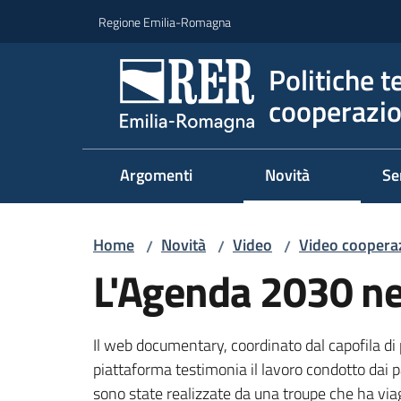
Vai al contenuto
Vai alla navigazione
Vai al footer
Regione Emilia-Romagna
Politiche t
cooperazio
Argomenti
Novità
Se
Home
Novità
Video
Video cooperaz
/
/
/
L'Agenda 2030 nel
Il web documentary, coordinato dal capofila di 
piattaforma testimonia il lavoro condotto dai pa
sono state realizzate da una troupe che ha viag