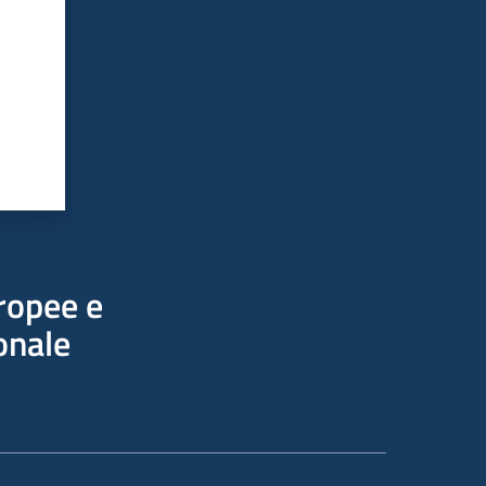
uropee e
onale