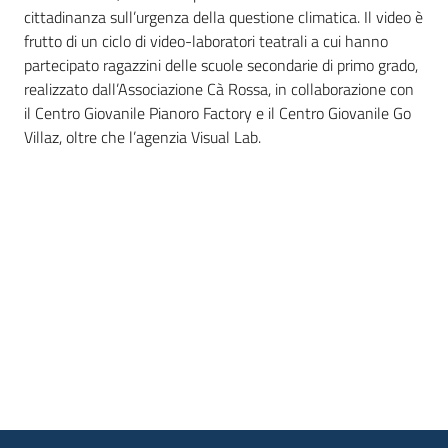
cittadinanza sull’urgenza della questione climatica. Il video è
Leggi
frutto di un ciclo di video-laboratori teatrali a cui hanno
Atti
partecipato ragazzini delle scuole secondarie di primo grado,
Bandi
realizzato dall’Associazione Cà Rossa, in collaborazione con
il Centro Giovanile Pianoro Factory e il Centro Giovanile Go
Piani
Villaz, oltre che l’agenzia Visual Lab.
Programmi
Progetti
Nucleo
di
valutazione
Seguici