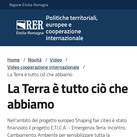
Vai al contenuto
Vai alla navigazione
Vai al footer
Regione Emilia-Romagna
Politiche territoriali,
Politiche
europee e
territoriali,
cooperazione
europee e
internazionale
cooperazione
internazionale
Home
/
Novità
/
Video
/
Video cooperazione internazionale
/
La Terra è tutto ciò che abbiamo
Argomenti
La Terra è tutto ciò che
abbiamo
Novità
Nell'ambito del progetto europeo Shaping fair cities è stato
finanziato il progetto E.T.I.C.A. - Emergenza Terra: Incontro,
Servizi
Cambiamento, Ambiente per sensibilizzare tutta la