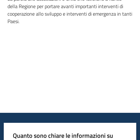
della Regione per portare avanti importanti interventi di
Leggi
cooperazione allo sviluppo e interventi di emergenza in tanti
Atti
Paesi.
Bandi
Piani
Programmi
Progetti
Nucleo
di
valutazione
Quanto sono chiare le informazioni su
Seguici