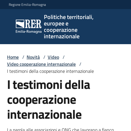
Vai al contenuto
Vai alla navigazione
Vai al footer
Regione Emilia-Romagna
Politiche territoriali,
Politiche
europee e
territoriali,
cooperazione
europee e
internazionale
cooperazione
internazionale
Home
/
Novità
/
Video
/
Video cooperazione internazionale
/
I testimoni della cooperazione internazionale
Argomenti
I testimoni della
cooperazione
Novità
internazionale
Servizi
La parola alle associazioni e ONG che lavorano a fianco