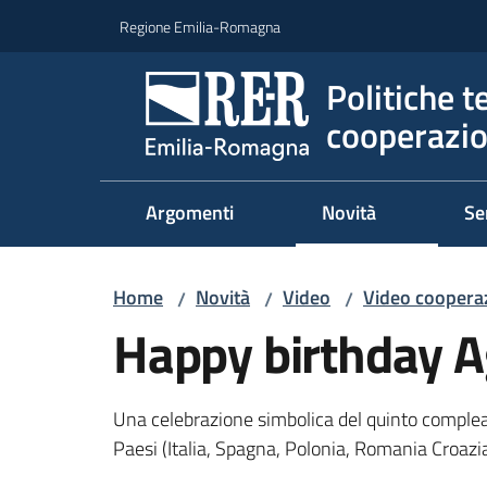
Vai al contenuto
Vai alla navigazione
Vai al footer
Regione Emilia-Romagna
Politiche t
cooperazio
Argomenti
Novità
Se
Home
Novità
Video
Video cooperaz
/
/
/
Happy birthday 
Una celebrazione simbolica del quinto compleann
Paesi (Italia, Spagna, Polonia, Romania Croaz