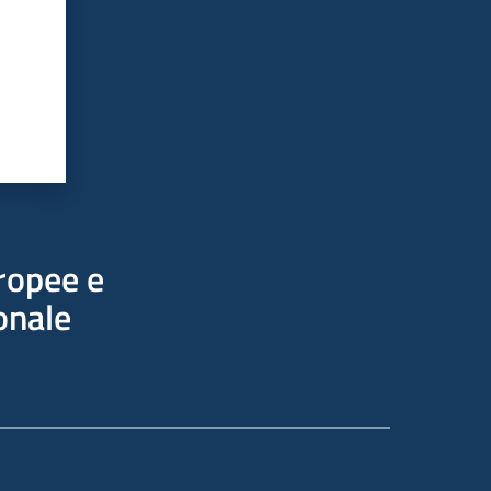
uropee e
onale