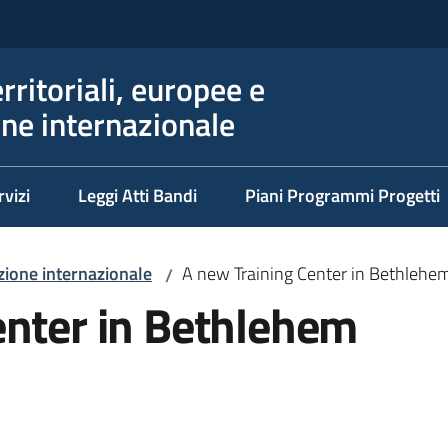
erritoriali, europee e
ne internazionale
rvizi
Leggi Atti Bandi
Piani Programmi Progetti
ione internazionale
A new Training Center in Bethlehe
/
enter in Bethlehem