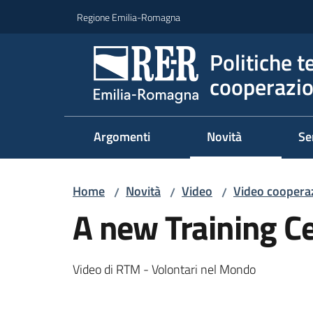
Vai al contenuto
Vai alla navigazione
Vai al footer
Regione Emilia-Romagna
Politiche t
cooperazio
Argomenti
Novità
Se
Home
Novità
Video
Video cooperaz
/
/
/
A new Training C
Video di RTM - Volontari nel Mondo