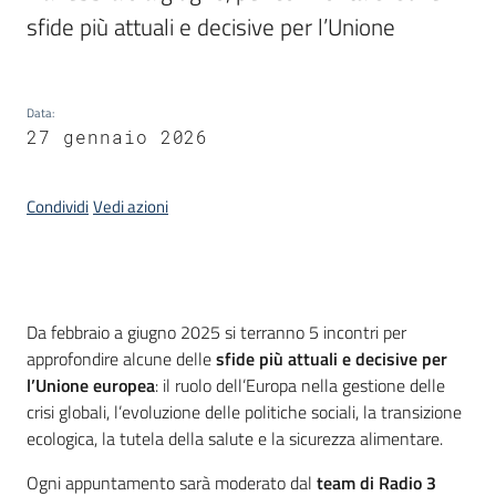
sfide più attuali e decisive per l’Unione
Leggi
Atti
Bandi
Data
:
27 gennaio 2026
Piani
Programmi
Progetti
Condividi
Vedi azioni
Introduzione
Da febbraio a giugno 2025 si terranno 5 incontri per
Nucleo
approfondire alcune delle
sfide più attuali e decisive per
di
l’Unione europea
: il ruolo dell’Europa nella gestione delle
valutazione
crisi globali, l’evoluzione delle politiche sociali, la transizione
ecologica, la tutela della salute e la sicurezza alimentare.
Ogni appuntamento sarà moderato dal
team di Radio 3
Seguici