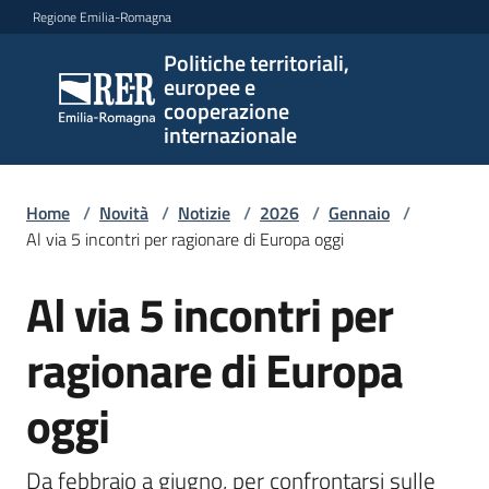
Vai al contenuto
Vai alla navigazione
Vai al footer
Regione Emilia-Romagna
Politiche territoriali,
Politiche
europee e
territoriali,
cooperazione
europee e
internazionale
cooperazione
internazionale
Home
/
Novità
/
Notizie
/
2026
/
Gennaio
/
Al via 5 incontri per ragionare di Europa oggi
Argomenti
Al via 5 incontri per
Salta al contenuto
ragionare di Europa
Novità
oggi
Servizi
Da febbraio a giugno, per confrontarsi sulle 