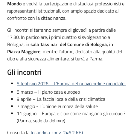
Mondo
e vedrà la partecipazione di studiosi, professionisti e
su
rappresentanti istituzionali, con ampio spazio dedicato al
confronto con la cittadinanza.
Gli incontri si terranno sempre di giovedì, a partire dalle
17.30. In particolare, i primi quattro si svolgeranno a
Bologna, in
sala Tassinari del Comune di Bologna, in
Piazza Maggiore
; mentre l'ultimo, dedicato alla qualità del
cibo e alla sicurezza alimentare, si terrà a Parma.
Gli incontri
5 febbraio 2026 – L’Europa nel nuovo ordine mondiale
5 marzo – Il piano casa europeo
9 aprile – La faccia locale della crisi climatica
7 maggio - L’Unione europea della salute
11 giugno – Europa e cibo: come mangiano gli europei?
(Parma, sede da definire)
Consulta la
locandina (png, 246.2 KB)