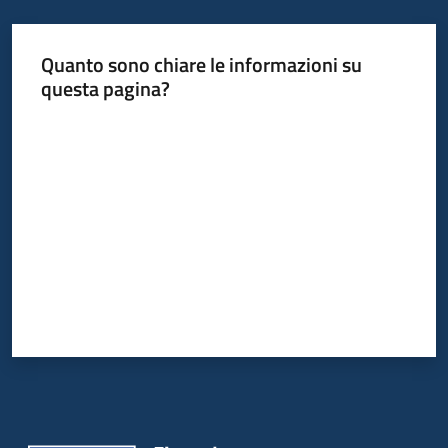
Leggi
Atti
Quanto sono chiare le informazioni su
Bandi
questa pagina?
Valuta da 1 a 5 stelle
Piani
Programmi
Progetti
Nucleo
di
valutazione
Seguici