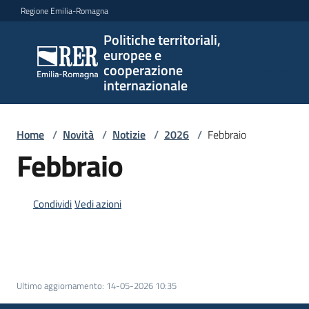
Vai al contenuto
Vai alla navigazione
Vai al footer
Regione Emilia-Romagna
Politiche territoriali,
Politiche
europee e
territoriali,
cooperazione
europee e
internazionale
cooperazione
internazionale
Home
/
Novità
/
Notizie
/
2026
/
Febbraio
Febbraio
Argomenti
Condividi
Vedi azioni
Novità
Ultimo aggiornamento
:
14-05-2026 10:35
Servizi