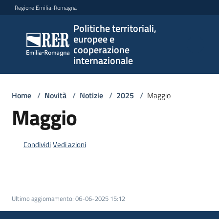
Vai al contenuto
Vai alla navigazione
Vai al footer
Regione Emilia-Romagna
Politiche territoriali,
Politiche
europee e
territoriali,
cooperazione
europee e
internazionale
cooperazione
internazionale
Home
/
Novità
/
Notizie
/
2025
/
Maggio
Maggio
Argomenti
Condividi
Vedi azioni
Novità
Ultimo aggiornamento
:
06-06-2025 15:12
Servizi