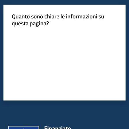
Leggi
Atti
Quanto sono chiare le informazioni su
Bandi
questa pagina?
Valuta da 1 a 5 stelle
Piani
Programmi
Progetti
Nucleo
di
valutazione
Seguici