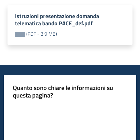
Leggi
Atti
Istruzioni presentazione domanda
Bandi
telematica bando PACE_def.pdf
Menu selezionato
(
PDF
-
3,9 MB
)
Piani
Programmi
Progetti
Quanto sono chiare le informazioni su
questa pagina?
Nucleo
di
Valuta da 1 a 5 stelle
valutazione
Seguici