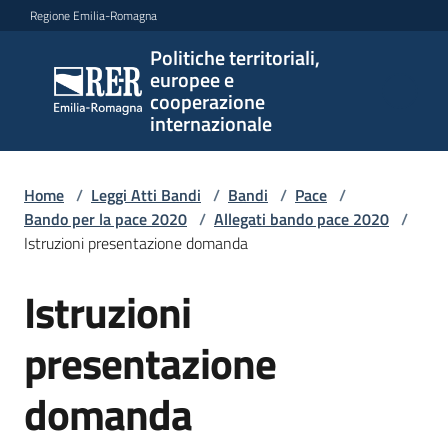
Vai al contenuto
Vai alla navigazione
Vai al footer
Regione Emilia-Romagna
Politiche territoriali,
Politiche
europee e
territoriali,
cooperazione
europee e
internazionale
cooperazione
internazionale
Home
/
Leggi Atti Bandi
/
Bandi
/
Pace
/
Bando per la pace 2020
/
Allegati bando pace 2020
/
Istruzioni presentazione domanda
Argomenti
Istruzioni
Novità
presentazione
domanda
Servizi