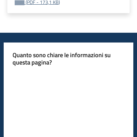
(
PDF
-
173,1 KB
)
Leggi
Atti
Bandi
Menu selezionato
Piani
Programmi
Progetti
Quanto sono chiare le informazioni su
questa pagina?
Valuta da 1 a 5 stelle
Nucleo
di
valutazione
Seguici