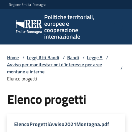
Vai al contenuto
Vai alla navigazione
Vai al footer
Regione Emilia-Romagna
Politiche territoriali,
Politiche
europee e
territoriali,
cooperazione
europee e
internazionale
cooperazione
internazionale
Home
/
Leggi Atti Bandi
/
Bandi
/
Legge 5
/
Avviso per manifestazioni d'interesse per aree
/
montane e interne
Argomenti
Elenco progetti
Elenco progetti
Novità
Servizi
ElencoProgettiAvviso2021Montagna.pdf