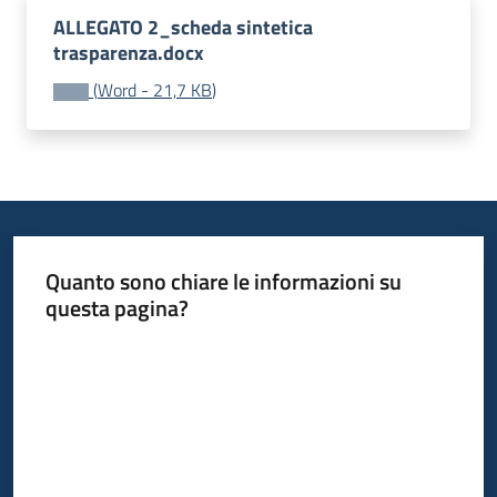
ALLEGATO 2_scheda sintetica
Leggi
trasparenza.docx
Atti
Bandi
(
Word
-
21,7 KB
)
Menu selezionato
Piani
Programmi
Progetti
Quanto sono chiare le informazioni su
questa pagina?
Nucleo
Valuta da 1 a 5 stelle
di
valutazione
Seguici