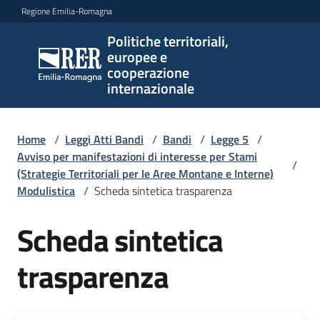
Vai al contenuto
Vai alla navigazione
Vai al footer
Regione Emilia-Romagna
Politiche territoriali,
Politiche
europee e
territoriali,
cooperazione
europee e
internazionale
cooperazione
internazionale
Home
/
Leggi Atti Bandi
/
Bandi
/
Legge 5
/
Avviso per manifestazioni di interesse per Stami
/
(Strategie Territoriali per le Aree Montane e Interne)
Argomenti
Modulistica
/
Scheda sintetica trasparenza
Scheda sintetica
Novità
trasparenza
Servizi