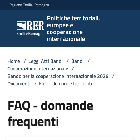
Vai al contenuto
Vai alla navigazione
Vai al footer
Regione Emilia-Romagna
Politiche territoriali,
Politiche
europee e
territoriali,
cooperazione
europee e
internazionale
cooperazione
internazionale
Home
/
Leggi Atti Bandi
/
Bandi
/
Cooperazione internazionale
/
Bando per la cooperazione internazionale 2026
/
Argomenti
Documenti
/
FAQ - domande frequenti
FAQ - domande
Novità
frequenti
Servizi