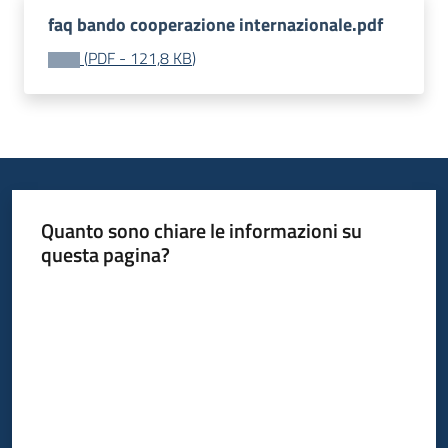
faq bando cooperazione internazionale.pdf
Leggi
Atti
(
PDF
-
121,8 KB
)
Bandi
Menu selezionato
Piani
Programmi
Progetti
Quanto sono chiare le informazioni su
questa pagina?
Valuta da 1 a 5 stelle
Nucleo
di
valutazione
Seguici