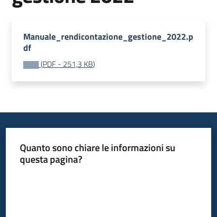
Leggi
Atti
Bandi
Manuale_rendicontazione_gestione_2022.p
Menu selezionato
df
Piani
(
PDF
-
251,3 KB
)
Programmi
Progetti
Quanto sono chiare le informazioni su
Nucleo
questa pagina?
di
valutazione
Valuta da 1 a 5 stelle
Seguici