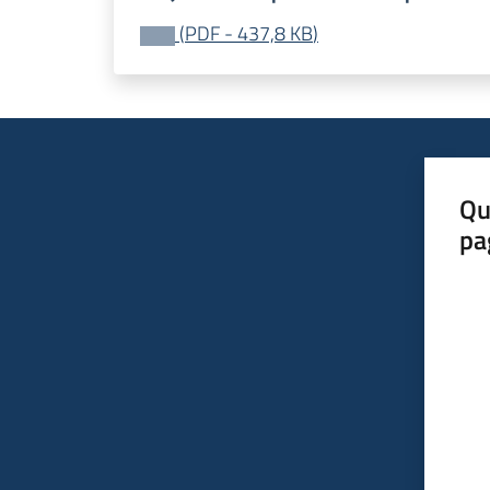
(
PDF
-
437,8 KB
)
Qu
pa
Valut