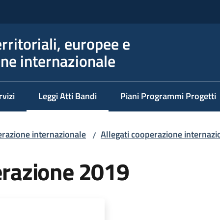
erritoriali, europee e
ne internazionale
rvizi
Leggi Atti Bandi
Piani Programmi Progetti
Menu selezionato
razione internazionale
Allegati cooperazione internazi
/
razione 2019