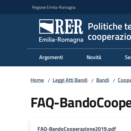
Vai al contenuto
Vai alla navigazione
Vai al footer
Regione Emilia-Romagna
Politiche t
cooperazio
Argomenti
Novità
Se
Home
Leggi Atti Bandi
Bandi
Coope
/
/
/
FAQ-BandoCoope
FAQ-BandoCooperazione2019.pdf