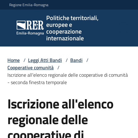
Vai al contenuto
Vai alla navigazione
Vai al footer
Regione Emilia-Romagna
Politiche territoriali,
Politiche
europee e
territoriali,
cooperazione
europee e
internazionale
cooperazione
internazionale
Home
/
Leggi Atti Bandi
/
Bandi
/
Cooperative comunità
/
Iscrizione all'elenco regionale delle cooperative di comunità
Argomenti
- seconda finestra temporale
Iscrizione all'elenco
Salta al contenuto
Novità
regionale delle
Servizi
cooperative di