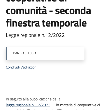
comunità - seconda
Leggi
Atti
finestra temporale
Bandi
Menu selezionato
Piani
Legge regionale n.12/2022 
Programmi
Progetti
BANDO
CHIUSO
Condividi
Vedi azioni
Nucleo
di
valutazione
Descrizione
In seguito alla pubblicazione della
legge regionale n. 12/2022
in materia di cooperative di
Seguici