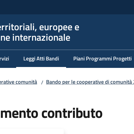
erritoriali, europee e
ne internazionale
rvizi
Leggi Atti Bandi
Piani Programmi Progetti
Menu selezionato
rative comunità
Bando per le cooperative di comunità
/
mento contributo