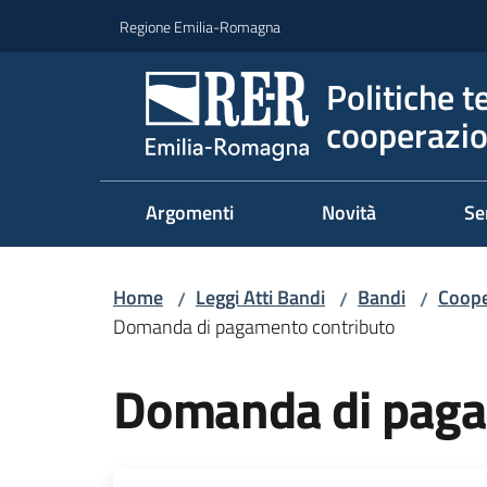
Vai al contenuto
Vai alla navigazione
Vai al footer
Regione Emilia-Romagna
Politiche t
cooperazio
Argomenti
Novità
Se
Home
Leggi Atti Bandi
Bandi
Coope
/
/
/
Domanda di pagamento contributo
Domanda di paga