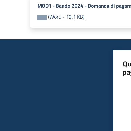
MOD1 - Bando 2024 - Domanda di pagam
(
Word
-
19,1 KB
)
Qu
pa
Valut