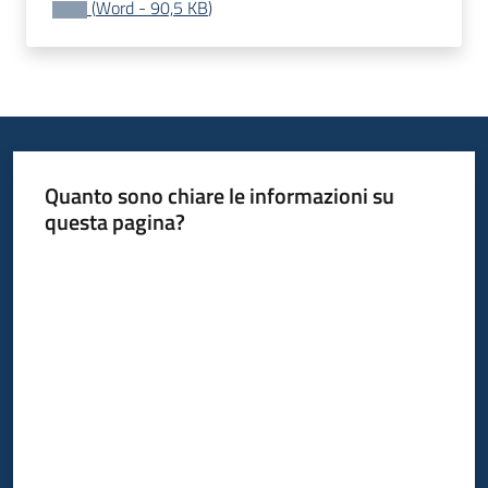
(
Word
-
90,5 KB
)
Leggi
Atti
Bandi
Menu selezionato
Piani
Programmi
Progetti
Quanto sono chiare le informazioni su
questa pagina?
Valuta da 1 a 5 stelle
Nucleo
di
valutazione
Seguici