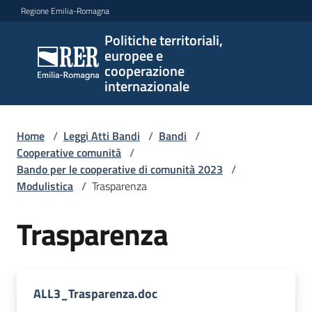
Vai al contenuto
Vai alla navigazione
Vai al footer
Regione Emilia-Romagna
Politiche territoriali,
Politiche
europee e
territoriali,
cooperazione
europee e
internazionale
cooperazione
internazionale
Home
/
Leggi Atti Bandi
/
Bandi
/
Cooperative comunità
/
Bando per le cooperative di comunità 2023
/
Argomenti
Modulistica
/
Trasparenza
Trasparenza
Novità
Servizi
ALL3_Trasparenza.doc