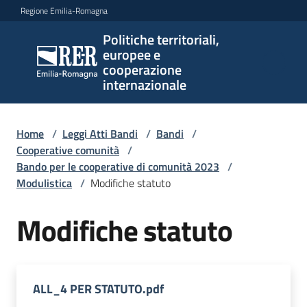
Vai al contenuto
Vai alla navigazione
Vai al footer
Regione Emilia-Romagna
Politiche territoriali,
Politiche
europee e
territoriali,
cooperazione
europee e
internazionale
cooperazione
internazionale
Home
/
Leggi Atti Bandi
/
Bandi
/
Cooperative comunità
/
Bando per le cooperative di comunità 2023
/
Argomenti
Modulistica
/
Modifiche statuto
Modifiche statuto
Novità
Servizi
ALL_4 PER STATUTO.pdf