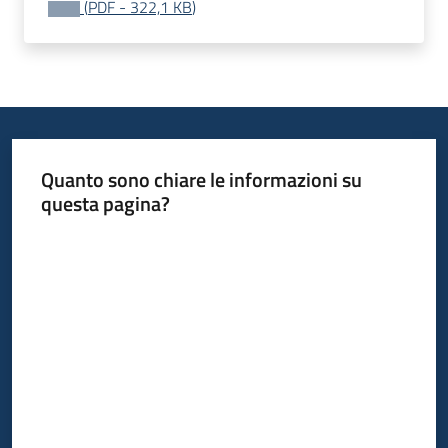
(
PDF
-
322,1 KB
)
Leggi
Atti
Bandi
Menu selezionato
Piani
Programmi
Progetti
Quanto sono chiare le informazioni su
questa pagina?
Valuta da 1 a 5 stelle
Nucleo
di
valutazione
Seguici