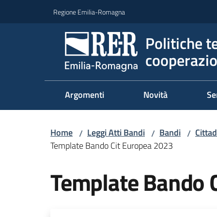
Vai al contenuto
Vai alla navigazione
Vai al footer
Regione Emilia-Romagna
Politiche t
cooperazio
Argomenti
Novità
Se
Home
Leggi Atti Bandi
Bandi
Citta
/
/
/
Template Bando Cit Europea 2023
Template Bando 