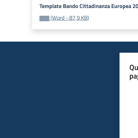
Template Bando Cittadinanza Europea 2
(
Word
-
87,9 KB
)
Qu
pa
Valut