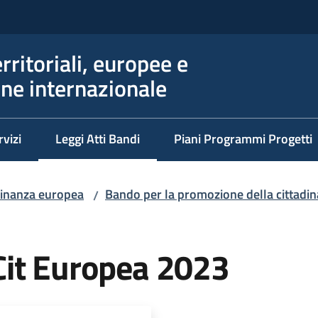
erritoriali, europee e
ne internazionale
rvizi
Leggi Atti Bandi
Piani Programmi Progetti
Menu selezionato
dinanza europea
Bando per la promozione della cittad
/
Cit Europea 2023